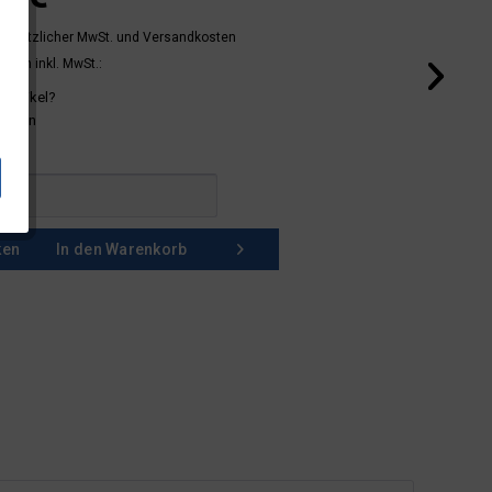
 gesetzlicher MwSt.
und Versandkosten
mern inkl. MwSt.:
 Artikel?
schein
ken
In den
Warenkorb