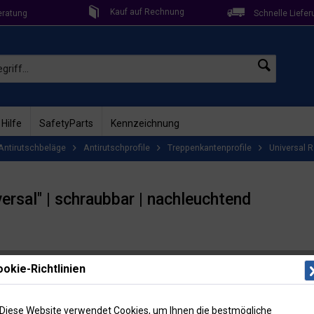
Kauf auf Rechnung
eratung
Schnelle Liefer
 Hilfe
SafetyParts
Kennzeichnung
Antirutschbeläge
Antirutschprofile
Treppenkantenprofile
Universal 
ersal" | schraubbar | nachleuchtend
Lieferzeit: 2
okie-Richtlinien
Artikel-Nr
29,9
Diese Website verwendet Cookies, um Ihnen die bestmögliche