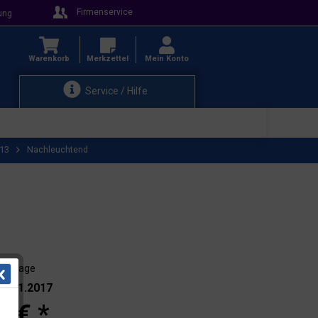
Firmenservice
ung
Warenkorb
Merkzettel
Mein Konto
Service / Hilfe
R13
Nachleuchtend
 - 3 Tage
.: 101.2017
0 € *