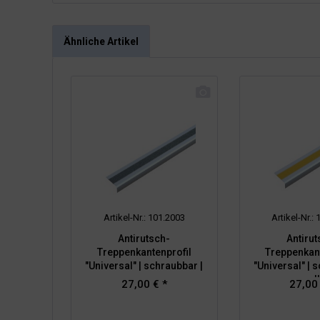
Ähnliche Artikel
Artikel-Nr.: 101.2003
Artikel-Nr.:
Antirutsch-
Antirut
Treppenkantenprofil
Treppenkant
"Universal" | schraubbar |
"Universal" | 
grau
gel
27,00 € *
27,00