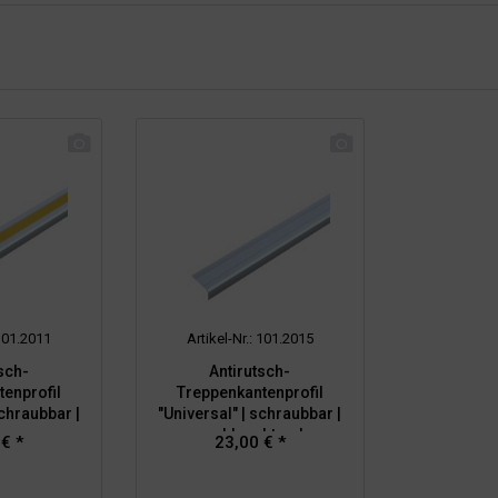
 101.2011
Artikel-Nr.: 101.2015
sch-
Antirutsch-
enprofil
Treppenkantenprofil
schraubbar |
"Universal" | schraubbar |
b
nachleuchtend
 € *
23,00 € *