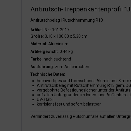
Antirutsch-Treppenkantenprofil "U
Antirutschbelag | Rutschhemmung R13
Artikel-Nr.:
101.2017
Größe:
3,10 x 100,00 x 5,30 cm
Material:
Aluminium
Artikelgewicht:
0.44 kg
Farbe:
nachleuchtend
Ausführung:
zum Anschrauben
Technische Daten:
hochwertiges und formschönes Aluminium, 3 mm 
Antirutschbelag mit Rutschhemmung R13 gem. DG
vorgebohrte Befestigungslöcher unter der Antiruts
auf allen Untergründen im Innen- und Außenbereic
UV-stabil
korrisionsfest und sofort belastbar
Verhindert zuverlässig Rutschunfälle auf allen Unter