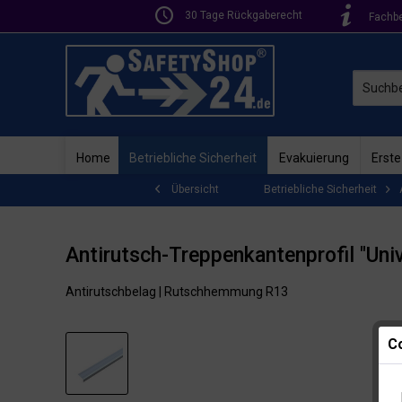
30 Tage Rückgaberecht
Fachb
Home
Betriebliche Sicherheit
Evakuierung
Erste
Betriebliche Sicherheit
Übersicht
Antirutsch-Treppenkantenprofil "Univ
Antirutschbelag | Rutschhemmung R13
Co