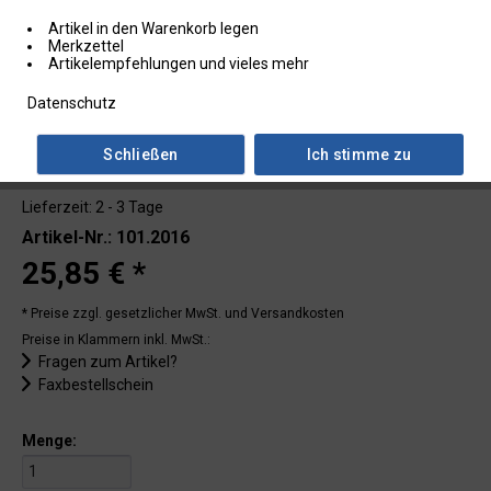
Artikel in den Warenkorb legen
Merkzettel
Artikelempfehlungen und vieles mehr
Datenschutz
Schließen
Ich stimme zu
Lieferzeit: 2 - 3 Tage
Artikel-Nr.: 101.2016
25,85 € *
* Preise zzgl. gesetzlicher MwSt.
und Versandkosten
Preise in Klammern inkl. MwSt.:
Fragen zum Artikel?
Faxbestellschein
Menge: