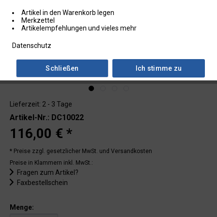
Artikel in den Warenkorb legen
Merkzettel
Artikelempfehlungen und vieles mehr
Datenschutz
Schließen
Ich stimme zu
Lieferzeit: 2 - 3 Tage
Artikel-Nr.: DC10022
116,00 € *
* Preise zzgl. gesetzlicher MwSt.
und Versandkosten
Preise in Klammern inkl. MwSt.:
Fragen zum Artikel?
Faxbestellschein
Menge: