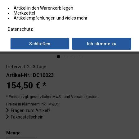
Artikel in den Warenkorb legen
Merkzettel
Artikelempfehlungen und vieles mehr
Datenschutz
Schließen
Ich stimme zu
Lieferzeit: 2 - 3 Tage
Artikel-Nr.: DC10023
154,50 € *
* Preise zzgl. gesetzlicher MwSt.
und Versandkosten
Preise in Klammern inkl. MwSt.:
Fragen zum Artikel?
Faxbestellschein
Menge: