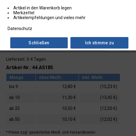
Artikel in den Warenkorb legen
Merkzettel
Artikelempfehlungen und vieles mehr
Datenschutz
Schließen
Ich stimme zu
Lieferzeit: 3-4 Tagen
Artikel-Nr.: 44.A5185
Menge
ohne MwSt.
inkl. MwSt.
bis
9
12,80 €
(15,23 €)
ab
10
11,30 €
(13,45 €)
ab
25
10,50 €
(12,50 €)
ab
50
10,10 €
(12,02 €)
* Preise zzgl. gesetzlicher MwSt.
und Versandkosten