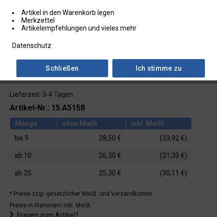
Artikel in den Warenkorb legen
Merkzettel
Artikelempfehlungen und vieles mehr
Datenschutz
Schließen
Ich stimme zu
Lieferzeit: 3-4 Tagen
Artikel-Nr.: 15.A5158
Menge
ohne MwSt.
inkl. MwSt.
bis
9
28,50 €
(33,92 €)
ab
10
26,30 €
(31,30 €)
ab
25
25,30 €
(30,11 €)
* Preise zzgl. gesetzlicher MwSt.
und Versandkosten
Preise in Klammern inkl. MwSt.:
Fragen zum Artikel?