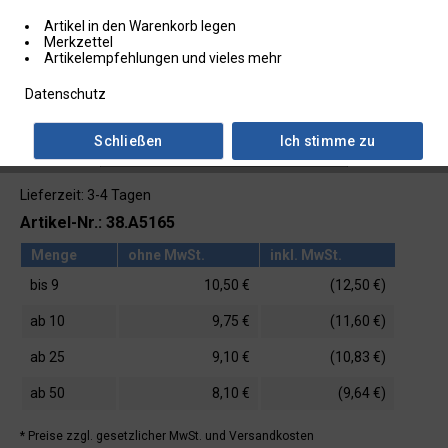
Artikel in den Warenkorb legen
Merkzettel
Artikelempfehlungen und vieles mehr
Datenschutz
Schließen
Ich stimme zu
Lieferzeit: 3-4 Tagen
Artikel-Nr.: 38.A5165
Menge
ohne MwSt.
inkl. MwSt.
bis
9
10,50 €
(12,50 €)
ab
10
9,75 €
(11,60 €)
ab
25
9,10 €
(10,83 €)
ab
50
8,10 €
(9,64 €)
* Preise zzgl. gesetzlicher MwSt.
und Versandkosten