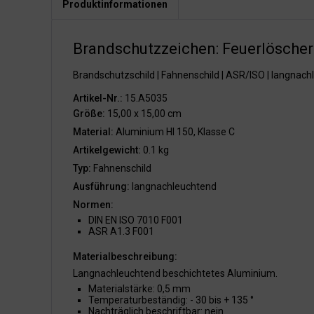
Produktinformationen
Brandschutzzeichen: Feuerlöscher
Brandschutzschild | Fahnenschild | ASR/ISO | langnac
Artikel-Nr.:
15.A5035
Größe:
15,00 x 15,00 cm
Material:
Aluminium HI 150, Klasse C
Artikelgewicht:
0.1 kg
Typ:
Fahnenschild
Ausführung:
langnachleuchtend
Normen:
DIN EN ISO 7010 F001
ASR A1.3 F001
Materialbeschreibung:
Langnachleuchtend beschichtetes Aluminium.
Materialstärke: 0,5 mm
Temperaturbeständig: - 30 bis + 135 °
Nachträglich beschriftbar: nein