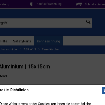
Kauf auf Rechnung
eratung
Schnelle Liefer
 Hilfe
SafetyParts
Kennzeichnung
chutzschilder
ASR A1.3
Feuerlöscher
 Aluminium | 15x15cm
htend
Lieferzeit: 
okie-Richtlinien
Artikel-Nr
Menge
Diese Website verwendet Cookies, um Ihnen die bestmögliche