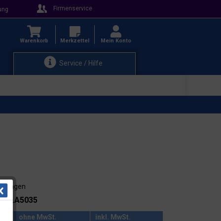
Firmenservice
ung
Warenkorb
Merkzettel
Mein Konto
Service / Hilfe
3-4 Tagen
.: 15.A5035
ohne MwSt.
inkl. MwSt.