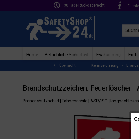
30 Tage Rückgaberecht
Fachb
Home
Betriebliche Sicherheit
Evakuierung
Erste
Kennzeichnung
Brands
Übersicht
Brandschutzzeichen: Feuerlöscher |
Brandschutzschild | Fahnenschild | ASR/ISO | langnachleuc
Co