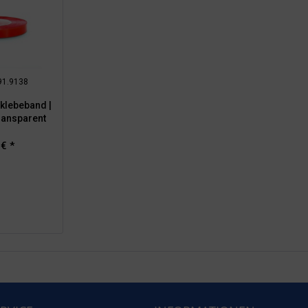
 91.9138
klebeband |
ransparent
 € *