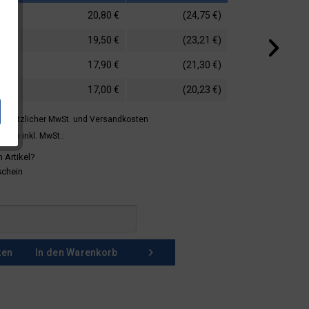
20,80 €
(24,75 €)
19,50 €
(23,21 €)
17,90 €
(21,30 €)
17,00 €
(20,23 €)
 gesetzlicher MwSt.
und Versandkosten
mern inkl. MwSt.:
 Artikel?
schein
ken
In den
Warenkorb