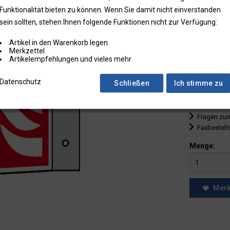
Funktionalität bieten zu können. Wenn Sie damit nicht einverstanden
bis
9
sein sollten, stehen Ihnen folgende Funktionen nicht zur Verfügung:
ab
10
Artikel in den Warenkorb legen
ab
25
Merkzettel
Artikelempfehlungen und vieles mehr
ab
50
Datenschutz
Schließen
Ich stimme zu
* Preise zzgl.
Preise in Klam
Fragen zum
Faxbestell
Menge:
Mer