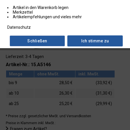
Artikel in den Warenkorb legen
Merkzettel
Artikelempfehlungen und vieles mehr
Datenschutz
Schließen
Ich stimme zu
Lieferzeit: 3-4 Tagen
Artikel-Nr.: 15.A5146
Menge
ohne MwSt.
inkl. MwSt.
bis
9
28,50 €
(33,92 €)
ab
10
26,30 €
(31,30 €)
ab
25
25,20 €
(29,99 €)
* Preise zzgl. gesetzlicher MwSt.
und Versandkosten
Preise in Klammern inkl. MwSt.:
Fragen zum Artikel?