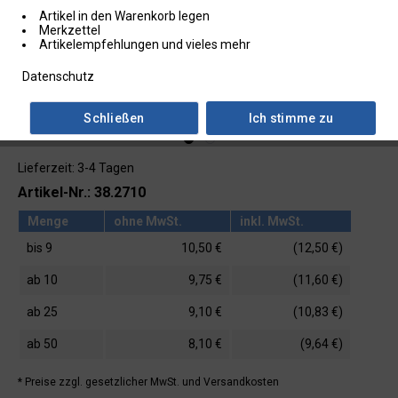
Artikel in den Warenkorb legen
Merkzettel
Artikelempfehlungen und vieles mehr
Datenschutz
Schließen
Ich stimme zu
Lieferzeit: 3-4 Tagen
Artikel-Nr.: 38.2710
Menge
ohne MwSt.
inkl. MwSt.
bis
9
10,50 €
(12,50 €)
ab
10
9,75 €
(11,60 €)
ab
25
9,10 €
(10,83 €)
ab
50
8,10 €
(9,64 €)
* Preise zzgl. gesetzlicher MwSt.
und Versandkosten