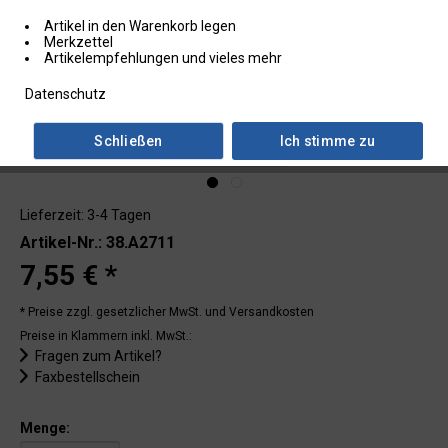
Artikel in den Warenkorb legen
Merkzettel
Artikelempfehlungen und vieles mehr
Datenschutz
Schließen
Ich stimme zu
Lieferzeit: 3-4 Tagen
Artikel-Nr.: 38.A2711
7,55 € *
* Preise zzgl. gesetzlicher MwSt.
und Versandkosten
Preise in Klammern inkl. MwSt.:
Fragen zum Artikel?
Faxbestellschein
Menge: