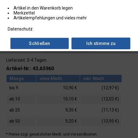
Artikel in den Warenkorb legen
Merkzettel
Artikelempfehlungen und vieles mehr
Datenschutz
Schließen
Ich stimme zu
Lieferzeit: 3-4 Tagen
Artikel-Nr.: 43.A5960
Menge
ohne MwSt.
inkl. MwSt.
bis
9
10,90 €
(12,97 €)
ab
10
10,10 €
(12,02 €)
ab
25
9,35 €
(11,13 €)
ab
50
9,20 €
(10,95 €)
* Preise zzgl. gesetzlicher MwSt.
und Versandkosten