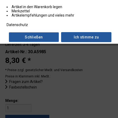
Artikel in den Warenkorb legen
Merkzettel
Artikelempfehlungen und vieles mehr
Datenschutz
Schließen
Ich stimme zu
Lieferzeit: 3-4 Tagen
Artikel-Nr.: 30.A5985
8,30 € *
* Preise zzgl. gesetzlicher MwSt.
und Versandkosten
Preise in Klammern inkl. MwSt.:
Fragen zum Artikel?
Faxbestellschein
Menge: