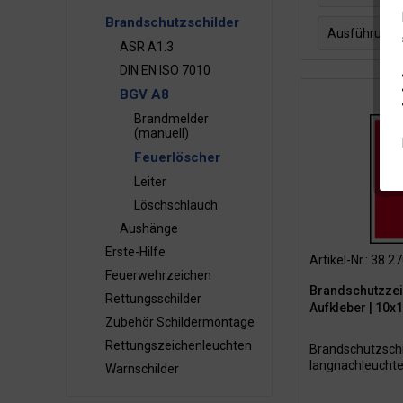
Brandschutzschilder
Aluminiu
Ausführung
ASR A1.3
Folie HI 
DIN EN ISO 7010
langnac
BGV A8
Brandmelder
(manuell)
Feuerlöscher
Leiter
Löschschlauch
Aushänge
Erste-Hilfe
Artikel-Nr.: 38.2
Feuerwehrzeichen
Brandschutzzei
Rettungsschilder
Aufkleber | 10
Zubehör Schildermontage
Rettungszeichenleuchten
Brandschutzschil
langnachleucht
Warnschilder