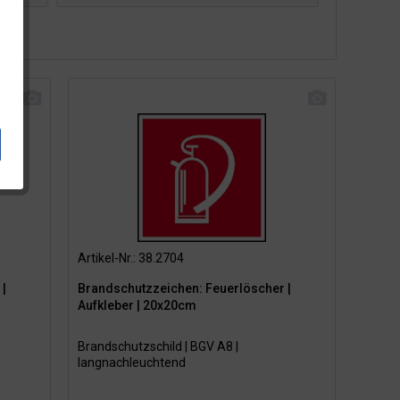
Fahnenschild
Schild
Winkelschild
Artikel-Nr.: 38.2704
|
Brandschutzzeichen: Feuerlöscher |
Aufkleber | 20x20cm
Brandschutzschild | BGV A8 |
langnachleuchtend