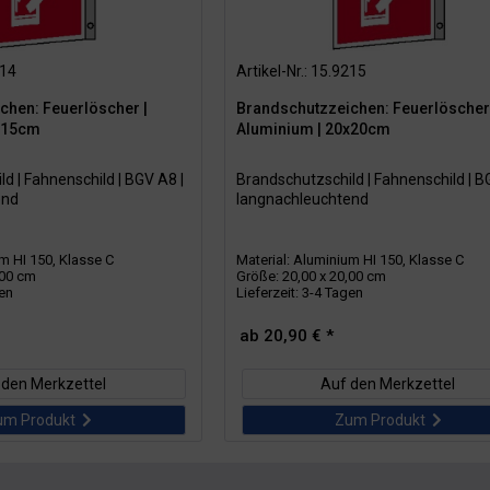
214
Artikel-Nr.: 15.9215
chen: Feuerlöscher |
Brandschutzzeichen: Feuerlöscher 
5x15cm
Aluminium | 20x20cm
d | Fahnenschild | BGV A8 |
Brandschutzschild | Fahnenschild | B
end
langnachleuchtend
um HI 150, Klasse C
Material: Aluminium HI 150, Klasse C
,00 cm
Größe: 20,00 x 20,00 cm
gen
Lieferzeit: 3-4 Tagen
ab 20,90 € *
 den Merkzettel
Auf den Merkzettel
um Produkt
Zum Produkt