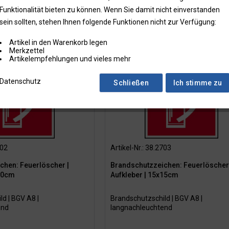
Funktionalität bieten zu können. Wenn Sie damit nicht einverstanden
m HI 150, Klasse C
10,00 x 10,00 cm
sein sollten, stehen Ihnen folgende Funktionen nicht zur Verfügung:
150, Klasse C
15,00 x 15,00 cm
hleuchtend
Artikel in den Warenkorb legen
20,00 x 20,00 cm
Merkzettel
Artikelempfehlungen und vieles mehr
Datenschutz
Schließen
Ich stimme zu
702
Artikel-Nr.: 38.2703
chen: Feuerlöscher |
Brandschutzzeichen: Feuerlöscher 
x10cm
Aufkleber | 15x15cm
d | BGV A8 |
Brandschutzschild | BGV A8 |
end
langnachleuchtend