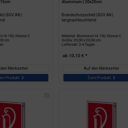
5x15cm
Aluminium | 20x20cm
d | BGV A8 |
Brandschutzschild | BGV A8 |
end
langnachleuchtend
um HI 150, Klasse C
Material: Aluminium HI 150, Klasse C
,00 cm
Größe: 20,00 x 20,00 cm
gen
Lieferzeit: 3-4 Tagen
ab 10,10 € *
 den Merkzettel
Auf den Merkzettel
um Produkt
Zum Produkt