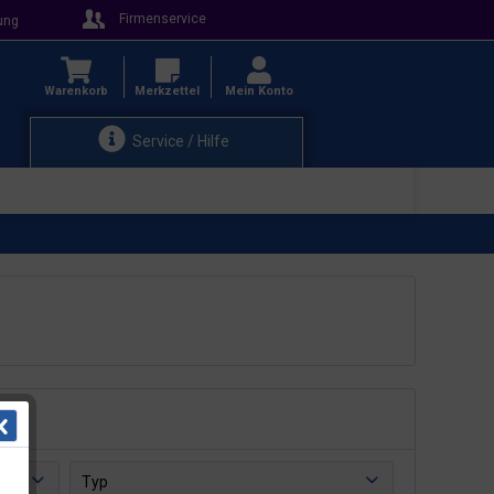
Firmenservice
ung
Warenkorb
Merkzettel
Mein Konto
Service / Hilfe
Typ