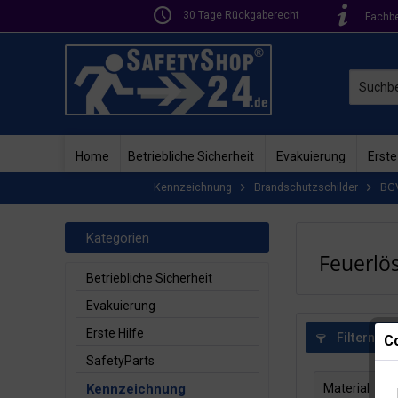
30 Tage Rückgaberecht
Fachb
Home
Betriebliche Sicherheit
Evakuierung
Erste
Kennzeichnung
Brandschutzschilder
BG
Kategorien
Feuerlö
Betriebliche Sicherheit
Evakuierung
Erste Hilfe
Filtern
Co
SafetyParts
Kennzeichnung
Material