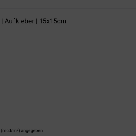
 | Aufkleber | 15x15cm
er (mcd/m²) angegeben.