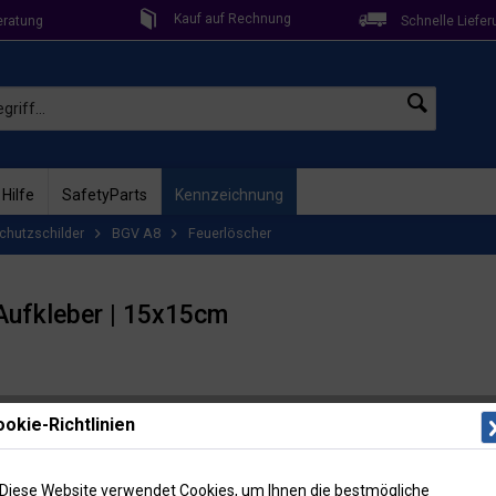
Kauf auf Rechnung
eratung
Schnelle Liefer
 Hilfe
SafetyParts
Kennzeichnung
chutzschilder
BGV A8
Feuerlöscher
 Aufkleber | 15x15cm
Lieferzeit: 
okie-Richtlinien
Artikel-Nr
Menge
Diese Website verwendet Cookies, um Ihnen die bestmögliche