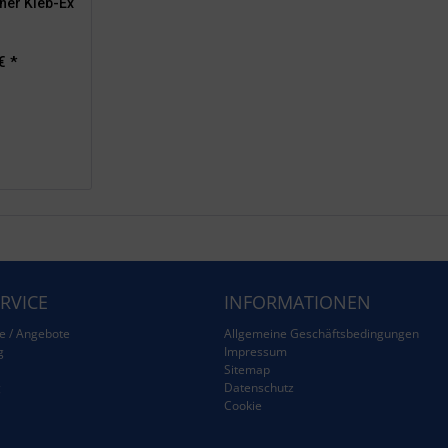
rner Kleb-Ex
€ *
RVICE
INFORMATIONEN
e / Angebote
Allgemeine Geschäftsbedingungen
g
Impressum
Sitemap
g
Datenschutz
Cookie