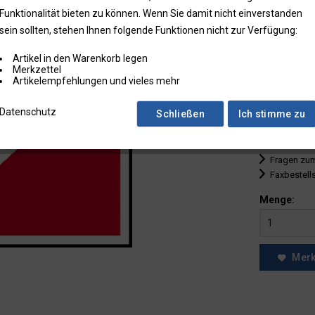
Funktionalität bieten zu können. Wenn Sie damit nicht einverstanden
bis
9
sein sollten, stehen Ihnen folgende Funktionen nicht zur Verfügung:
ab
10
Artikel in den Warenkorb legen
ab
25
Merkzettel
Artikelempfehlungen und vieles mehr
ab
50
Datenschutz
Schließen
Ich stimme zu
* Preise zzgl.
Preise in Klam
Fragen zum
Faxbestell
Menge:
Mer