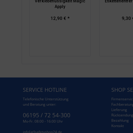
Verklebeflüssigkeit Magic
Etikettenentfe
Apply
12,90 € *
9,30 
SERVICE HOTLINE
SHOP SE
Telefonische Unterstützung
Firmenservic
und Beratung unter:
Fachberatun
Lieferung
06195 / 72 54-300
Rücksendun
Bezahlung
Mo-Fr. 08:00 - 16:00 Uhr
Kontakt
info[at]safetyshop24.de