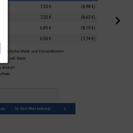
7,55 €
(8,98 €)
7,25 €
(8,63 €)
6,85 €
(8,15 €)
6,50 €
(7,74 €)
 gesetzlicher MwSt.
und Versandkosten
mern inkl. MwSt.:
 Artikel?
schein
ken
In den
Warenkorb