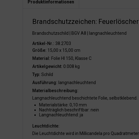
Produktinformationen
Brandschutzzeichen: Feuerlöscher
Brandschutzschild | BGV A8 | langnachleuchtend
Artikel-Nr.:
38.2703
Größe:
15,00 x 15,00 cm
Material:
Folie HI 150, Klasse C
Artikelgewicht:
0.008 kg
Typ:
Schild
Ausführung:
langnachleuchtend
Materialbeschreibung:
Langnachleuchtend beschichtete Folie, selbstklebend.
Materialstärke: 0,10 mm
Nachträglich beschriftbar: nein
Langnachleuchtend: ja
Leuchtdichte:
Die Leuchtdichte wird in Millicandela pro Quadratmet