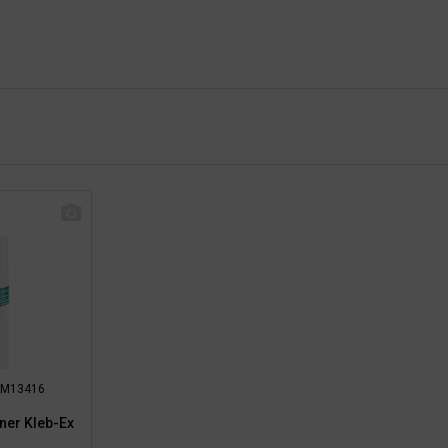
: RM13416
rner Kleb-Ex