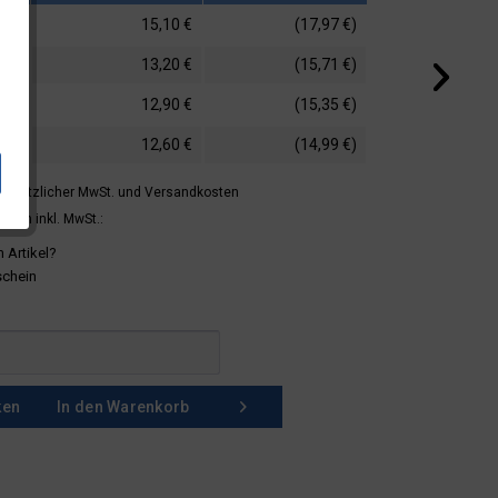
15,10 €
(17,97 €)
13,20 €
(15,71 €)
12,90 €
(15,35 €)
12,60 €
(14,99 €)
 gesetzlicher MwSt.
und Versandkosten
mern inkl. MwSt.:
 Artikel?
schein
ken
In den
Warenkorb