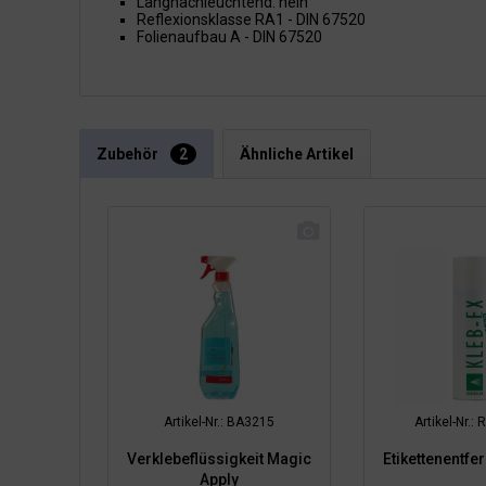
Langnachleuchtend: nein
Reflexionsklasse RA1 - DIN 67520
Folienaufbau A - DIN 67520
Zubehör
2
Ähnliche Artikel
Artikel-Nr.: BA3215
Artikel-Nr.
Verklebeflüssigkeit Magic
Etikettenentfe
Apply