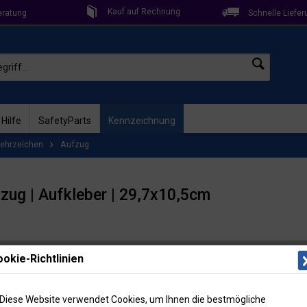
Kauf auf Rechnung
eratung
Schnelle Liefer
 Hilfe
SafetyParts
Kennzeichnung
ehrzeichen
Aufzug
fzug | Aufkleber | 29,7x10,5cm
okie-Richtlinien
Lieferzeit: 
Artikel-Nr
Diese Website verwendet Cookies, um Ihnen die bestmögliche
Menge