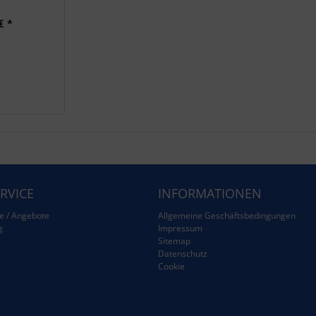
€ *
RVICE
INFORMATIONEN
e / Angebote
Allgemeine Geschäftsbedingungen
g
Impressum
Sitemap
g
Datenschutz
Cookie