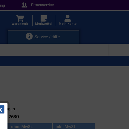
Firmenservice
ung
Warenkorb
Merkzettel
Mein Konto
Service / Hilfe
3-4 Tagen
.: 26.2630
ohne MwSt.
inkl. MwSt.