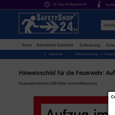
30 Tage Rückgaberecht
Fachb
Home
Betriebliche Sicherheit
Evakuierung
Erste
Kennzeichnung
Feuerw
Übersicht
Hinweisschild für die Feuerwehr: Au
Feuerwehrzeichen | DIN 4066 | retroreflektierend
Co