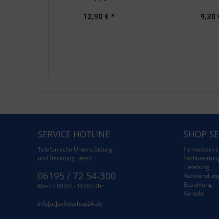
12,90 € *
9,30 
SERVICE HOTLINE
SHOP SE
Telefonische Unterstützung
Firmenservic
und Beratung unter:
Fachberatun
Lieferung
06195 / 72 54-300
Rücksendun
Bezahlung
Mo-Fr. 08:00 - 16:00 Uhr
Kontakt
info[at]safetyshop24.de