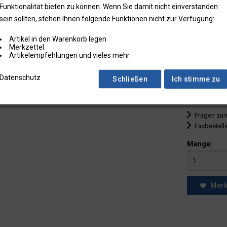
Funktionalität bieten zu können. Wenn Sie damit nicht einverstanden
bis
9
sein sollten, stehen Ihnen folgende Funktionen nicht zur Verfügung:
ab
10
Artikel in den Warenkorb legen
Merkzettel
ab
25
Artikelempfehlungen und vieles mehr
ab
50
Datenschutz
Schließen
Ich stimme zu
* Preise zzgl.
Preise in Klam
Fragen zum
Faxbestell
Menge:
Mer