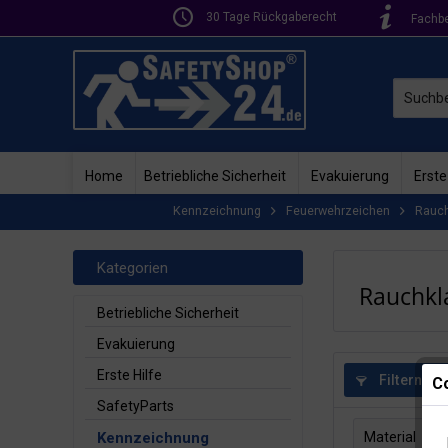
30 Tage Rückgaberecht
Fachb
Home
Betriebliche Sicherheit
Evakuierung
Erste
Kennzeichnung
Feuerwehrzeichen
Rauc
Kategorien
Rauchkl
Betriebliche Sicherheit
Evakuierung
Erste Hilfe
Filtern
Co
SafetyParts
Kennzeichnung
Material