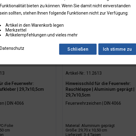
Funktionalität bieten zu können. Wenn Sie damit nicht einverstanden
um geprägt
29,70 x 10,50 cm
sein sollten, stehen Ihnen folgende Funktionen nicht zur Verfügung:
VC-Folie
Artikel in den Warenkorb legen
Merkzettel
Artikelempfehlungen und vieles mehr
Datenschutz
Schließen
Ich stimme zu
613
Artikel-Nr.: 11.2613
ür die Feuerwehr:
Hinweisschild für die Feuerwehr:
ufkleber | 29,7x10,5cm
Rauchklappe | Aluminium geprägt |
29,7x10,5cm
n | DIN 4066
Feuerwehrzeichen | DIN 4066
VC-Folie
Material: Aluminium geprägt
,50 cm
Größe: 29,70 x 10,50 cm
gen
Lieferzeit: 3-4 Tagen