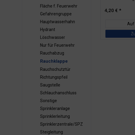
Fläche f. Feuerwehr
4,20 € *
Gefahrengruppe
Hauptwasserhahn
Auf
Hydrant
Z
Löschwasser
Nur für Feuerwehr
Rauchabzug
Rauchklappe
Rauchschutztür
Richtungspfeil
Saugstelle
Schlauchanschluss
Sonstige
Sprinkleranlage
Sprinklerleitung
Sprinklerzentrale/SPZ
Steigleitung