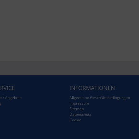
RVICE
INFORMATIONEN
e / Angebote
Allgemeine Geschäftsbedingungen
g
Impressum
Sitemap
g
Datenschutz
Cookie