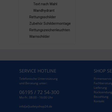
Text nach Wahl
Wandhydrant
Rettungsschilder
Zubehör Schildermontage
Rettungszeichenleuchten
Warnschilder
SERVICE HOTLINE
SHOP SE
Telefonische Unterstützung
Firmenservic
und Beratung unter:
Fachberatun
Lieferung
06195 / 72 54-300
Rücksendun
Bezahlung
Mo-Fr. 08:00 - 16:00 Uhr
Kontakt
info[at]safetyshop24.de