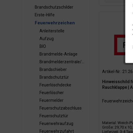
Brandschutzschilder
Alumini
Erste-Hilfe
Weich-P
Feuerwehrzeichen
Anleiterstelle
Aufzug
BIO
Brandmelde-Anlage
Brandmelderzentrale/BMZ
Brandschieber
Artikel-Nr.: 21.2
Brandschutztür
Hinweisschild f
Feuerlöschdecke
Rauchklappe | A
Feuerlöscher
Feuermelder
Feuerwehrzeiche
Feuerschutzabschluss
Feuerschutztür
Material: Weich-P
Feuerwehraufzug
Größe: 29,70 x 10
Feuerwehrzufahrt
Lieferzeit: 3-4 Ta