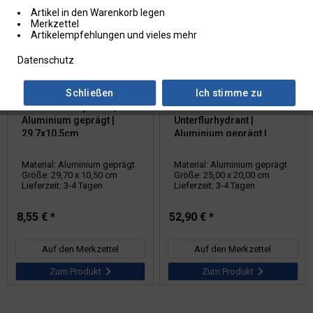
Artikel in den Warenkorb legen
Merkzettel
Artikelempfehlungen und vieles mehr
Datenschutz
Artikel-Nr.: 11.2576
Artikel-Nr.: 11.2680
Schließen
Ich stimme zu
Hinweisschild für die
Hinweisschild für die
Feuerwehr: Hydrant |
Feuerwehr:
Aluminium geprägt |
Unterflurhydrant |
29,7x10,5cm
Aluminium geprägt |
25x20cm
Material: Aluminium geprägt
Material: Aluminium geprägt
Größe: 29,70 x 10,50 cm
Größe: 25,00 x 20,00 cm
Lieferzeit: 3-4 Tagen
Lieferzeit: 3-4 Tagen
8,55 € *
52,90 € *
Auf den Merkzettel
Auf den Merkzettel
Zum Produkt
Zum Produkt