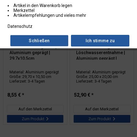
Artikel in den Warenkorb legen
Merkzettel
Artikelempfehlungen und vieles mehr
Datenschutz
Artikel-Nr.: 11.2582
Artikel-Nr.: 11.2686
Schließen
Ich stimme zu
Hinweisschild für die
Hinweisschild für die
Feuerwehr: Saugstelle |
Feuerwehr: Saugstelle zur
Aluminium geprägt |
Löschwasserentnahme |
29,7x10,5cm
Aluminium geprägt |
25x20cm
Material: Aluminium geprägt
Material: Aluminium geprägt
Größe: 29,70 x 10,50 cm
Größe: 25,00 x 20,00 cm
Lieferzeit: 3-4 Tagen
Lieferzeit: 3-4 Tagen
8,55 € *
52,90 € *
Auf den Merkzettel
Auf den Merkzettel
Zum Produkt
Zum Produkt