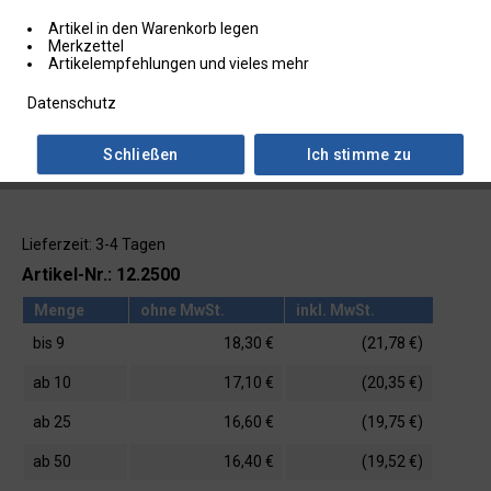
Artikel in den Warenkorb legen
Merkzettel
Artikelempfehlungen und vieles mehr
Datenschutz
Schließen
Ich stimme zu
Lieferzeit: 3-4 Tagen
Artikel-Nr.: 12.2500
Menge
ohne MwSt.
inkl. MwSt.
bis
9
18,30 €
(21,78 €)
ab
10
17,10 €
(20,35 €)
ab
25
16,60 €
(19,75 €)
ab
50
16,40 €
(19,52 €)