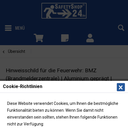
MENÜ
Übersicht
Brandmelderzentrale/BMZ
Hinweisschild für die Feuerwehr: BMZ
(Brandmelderzentrale) | Aluminium geprägt |
29,7x10,5cm
Cookie-Richtlinien
Feuerwehrzeichen | DIN 4066 |
Diese Website verwendet Cookies, um Ihnen die bestmögliche
retroreflektierend
Funktionalität bieten zu können. Wenn Sie damit nicht
einverstanden sein sollten, stehen Ihnen folgende Funktionen
nicht zur Verfügung: