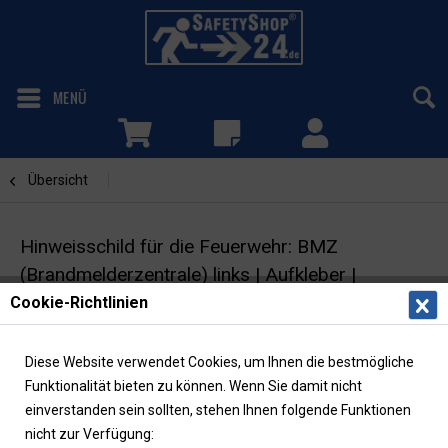
MENÜ
Übersicht
Brandmelderzentrale/BMZ
Hinweisschild für die Feuerwehr: BMZ
(Brandmelderzentrale) links | Aufkleber |
29,7x10,5cm
Cookie-Richtlinien
Feuerwehrzeichen mit Richtungspfeil | DIN 4066
Diese Website verwendet Cookies, um Ihnen die bestmögliche
Funktionalität bieten zu können. Wenn Sie damit nicht
einverstanden sein sollten, stehen Ihnen folgende Funktionen
nicht zur Verfügung: