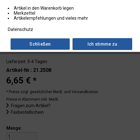
Artikel in den Warenkorb legen
Merkzettel
Artikelempfehlungen und vieles mehr
Datenschutz
Schließen
Ich stimme zu
Lieferzeit: 3-4 Tagen
Artikel-Nr.: 21.2508
6,65 € *
* Preise zzgl. gesetzlicher MwSt.
und Versandkosten
Preise in Klammern inkl. MwSt.:
Fragen zum Artikel?
Faxbestellschein
Menge: