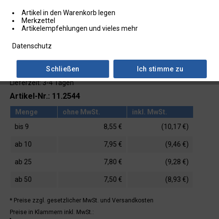
Artikel in den Warenkorb legen
Merkzettel
Artikelempfehlungen und vieles mehr
Datenschutz
Schließen
Ich stimme zu
Lieferzeit: 3-4 Tagen
Artikel-Nr.: 11.2544
Menge
ohne MwSt.
inkl. MwSt.
bis
9
8,55 €
(10,17 €)
ab
10
7,95 €
(9,46 €)
ab
25
7,80 €
(9,28 €)
ab
50
7,50 €
(8,93 €)
* Preise zzgl. gesetzlicher MwSt.
und Versandkosten
Preise in Klammern inkl. MwSt.: