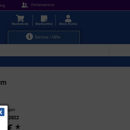
Firmenservice
ung
Warenkorb
Merkzettel
Mein Konto
Service / Hilfe
5cm
3-4 Tagen
.: 11.2822
0 € *