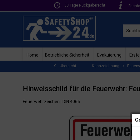
30 Tage Rückgaberecht
Fachb
Home
Betriebliche Sicherheit
Evakuierung
Erste
Kennzeichnung
Feuerw
Übersicht
Hinweisschild für die Feuerwehr: Fe
Feuerwehrzeichen | DIN 4066
Co