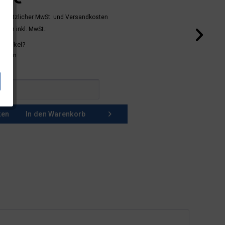
 gesetzlicher MwSt.
und Versandkosten
mern inkl. MwSt.:
 Artikel?
schein
ken
In den
Warenkorb