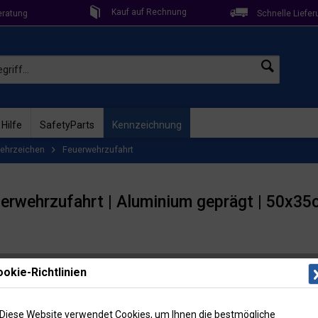
Kauf auf Rechnung
eratung
Schnelle Liefer
 Hilfe
SafetyParts
Kennzeichnung
ehrzeichen
Feuerwehrzufahrt
uerwehrzufahrt | Aluminium geprägt | 50x3
Lieferzeit: 
okie-Richtlinien
Artikel-Nr
36,8
Diese Website verwendet Cookies, um Ihnen die bestmögliche