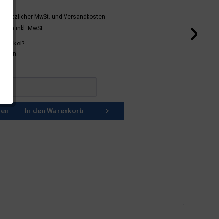
 gesetzlicher MwSt.
und Versandkosten
mern inkl. MwSt.:
 Artikel?
schein
ken
In den
Warenkorb