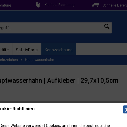
Kauf auf Rechnung
eratung
Schnelle Liefer
 Hilfe
SafetyParts
Kennzeichnung
ehrzeichen
Hauptwasserhahn
uptwasserhahn | Aufkleber | 29,7x10,5cm
Lieferzeit: 
okie-Richtlinien
Artikel-Nr
6,65
Diese Website verwendet Cookies, um Ihnen die bestmögliche