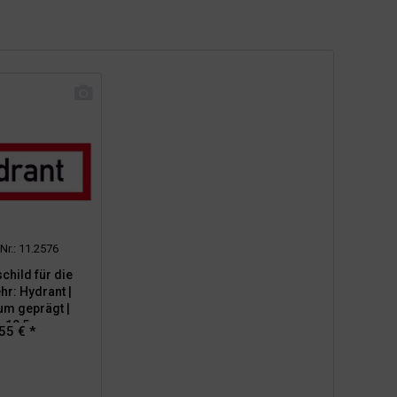
-Nr.: 11.2576
child für die
r: Hydrant |
um geprägt |
7x10,5cm
55 € *