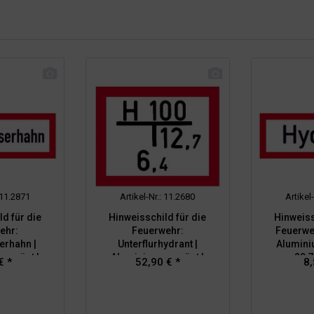
: 11.2871
Artikel-Nr.: 11.2680
Artikel
d für die
Hinweisschild für die
Hinweiss
ehr:
Feuerwehr:
Feuerweh
erhahn |
Unterflurhydrant |
Alumini
eprägt |
Aluminium geprägt |
29,
€ *
52,90 € *
8,
0,5cm
25x20cm