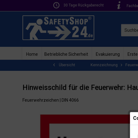
30 Tage Rückgaberecht
Fachb
Home
Betriebliche Sicherheit
Evakuierung
Erste
Kennzeichnung
Feuerw
Übersicht
Hinweisschild für die Feuerwehr: Ha
Feuerwehrzeichen | DIN 4066
Co