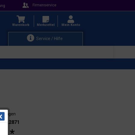
Firmenservice
ung
Warenkorb
Merkzettel
Mein Konto
Service / Hilfe
3-4 Tagen
.: 21.2871
 € *