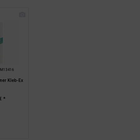
: RM13416
rner Kleb-Ex
€ *