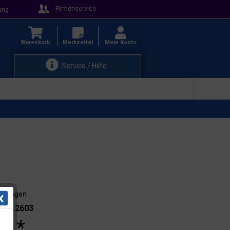
Firmenservice
ung
Warenkorb
Merkzettel
Mein Konto
Service / Hilfe
3-4 Tagen
.: 21.2603
 € *