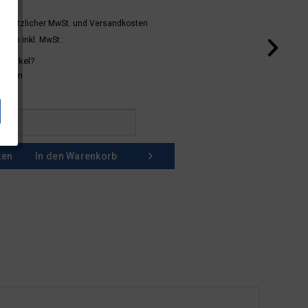
 gesetzlicher MwSt.
und Versandkosten
mern inkl. MwSt.:
 Artikel?
schein
ken
In den
Warenkorb