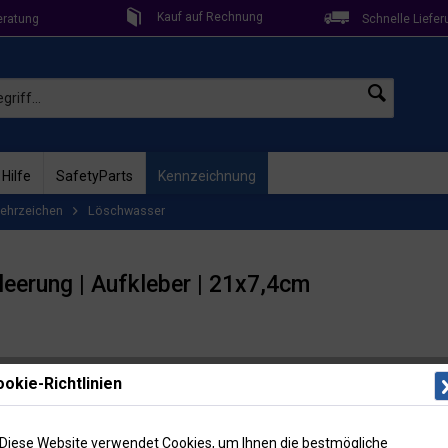
Kauf auf Rechnung
eratung
Schnelle Liefer
 Hilfe
SafetyParts
Kennzeichnung
ehrzeichen
Löschwasser
leerung | Aufkleber | 21x7,4cm
Lieferzeit: 
okie-Richtlinien
Artikel-Nr
5,85
Diese Website verwendet Cookies, um Ihnen die bestmögliche