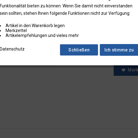
Funktionalität bieten zu können. Wenn Sie damit nicht einverstanden
* Preise zzgl.
sein sollten, stehen Ihnen folgende Funktionen nicht zur Verfügung:
Preise in Klam
Artikel in den Warenkorb legen
Fragen zum
Merkzettel
Faxbestell
Artikelempfehlungen und vieles mehr
Menge:
Datenschutz
Schließen
Ich stimme zu
Mer