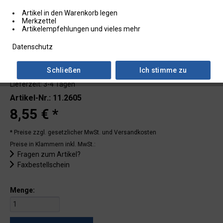
Artikel in den Warenkorb legen
Merkzettel
Artikelempfehlungen und vieles mehr
Datenschutz
Schließen
Ich stimme zu
Lieferzeit: 3-4 Tagen
Artikel-Nr.: 11.2605
8,55 € *
* Preise zzgl. gesetzlicher MwSt.
und Versandkosten
Preise in Klammern inkl. MwSt.:
Fragen zum Artikel?
Faxbestellschein
Menge: