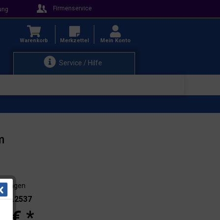
Firmenservice
ung
Warenkorb
Merkzettel
Mein Konto
Service / Hilfe
m
3-4 Tagen
.: 11.2537
0 € *