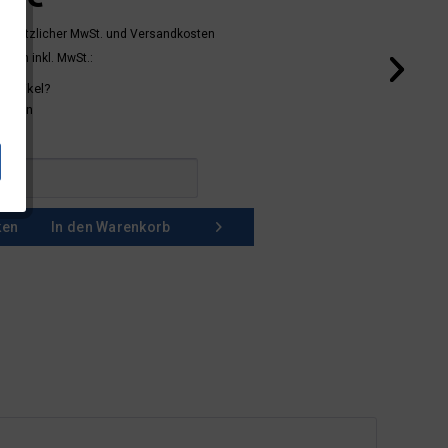
 gesetzlicher MwSt.
und Versandkosten
mern inkl. MwSt.:
 Artikel?
schein
ken
In den
Warenkorb