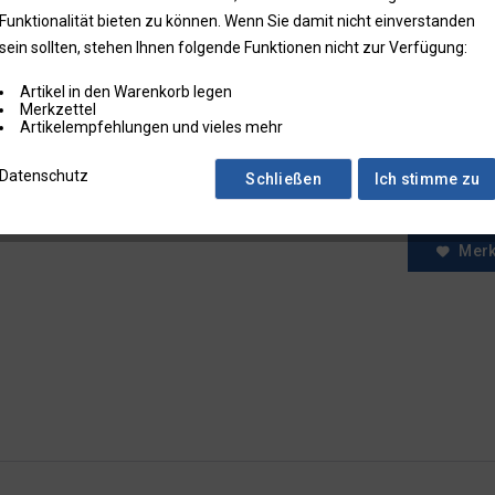
Funktionalität bieten zu können. Wenn Sie damit nicht einverstanden
* Preise zzgl.
sein sollten, stehen Ihnen folgende Funktionen nicht zur Verfügung:
Preise in Klam
Artikel in den Warenkorb legen
Fragen zum
Merkzettel
Faxbestell
Artikelempfehlungen und vieles mehr
Menge:
Datenschutz
Schließen
Ich stimme zu
Mer