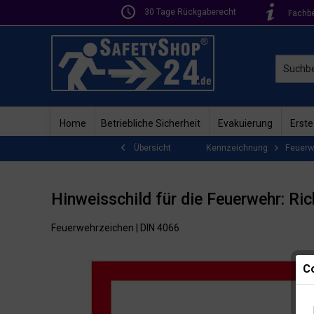
30 Tage Rückgaberecht
Fachb
Home
Betriebliche Sicherheit
Evakuierung
Erste
Kennzeichnung
Feuerw
Übersicht
Hinweisschild für die Feuerwehr: Ri
Feuerwehrzeichen | DIN 4066
Co