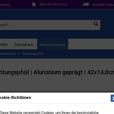
Kauf auf Rechnung
eratung
Schnelle Liefer
 Hilfe
SafetyParts
Kennzeichnung
ehrzeichen
Richtungspfeil
chtungspfeil | Aluminium geprägt | 42x14,8c
Lieferzeit: 
okie-Richtlinien
Artikel-Nr
17,2
Diese Website verwendet Cookies, um Ihnen die bestmögliche