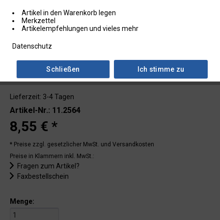
Artikel in den Warenkorb legen
Merkzettel
Artikelempfehlungen und vieles mehr
Datenschutz
Schließen
Ich stimme zu
Lieferzeit: 3-4 Tagen
Artikel-Nr.: 11.2564
8,55 € *
* Preise zzgl. gesetzlicher MwSt.
und Versandkosten
Preise in Klammern inkl. MwSt.:
Fragen zum Artikel?
Faxbestellschein
Menge: