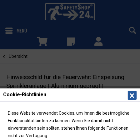
MENÜ
Übersicht
Sprinkleranlage
Hinweisschild für die Feuerwehr: Einspeisung
Sprinkleranlage | Aluminium geprägt |
29,7x10,5cm
Cookie-Richtlinien
Feuerwehrzeichen | DIN 4066
Diese Website verwendet Cookies, um Ihnen die bestmögliche
Funktionalität bieten zu können. Wenn Sie damit nicht
einverstanden sein sollten, stehen Ihnen folgende Funktionen
nicht zur Verfügung: