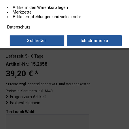
Artikel in den Warenkorb legen
Merkzettel
Artikelempfehlungen und vieles mehr
Datenschutz
Schließen
Ich stimme zu
Lieferzeit: 5-10 Tage
Artikel-Nr.: 15.2658
39,20 € *
* Preise zzgl. gesetzlicher MwSt.
und Versandkosten
Preise in Klammern inkl. MwSt.:
Fragen zum Artikel?
Faxbestellschein
Text nach Wahl: