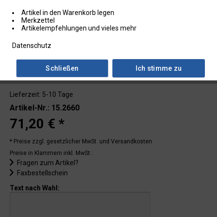
Artikel in den Warenkorb legen
Merkzettel
Artikelempfehlungen und vieles mehr
Datenschutz
Schließen
Ich stimme zu
Lieferzeit: 5-10 Tage
Artikel-Nr.: 15.2660
71,20 € *
* Preise zzgl. gesetzlicher MwSt.
und Versandkosten
Preise in Klammern inkl. MwSt.:
Fragen zum Artikel?
Faxbestellschein
Text nach Wahl: