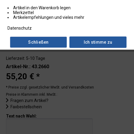
Artikel in den Warenkorb legen
Merkzettel
Artikelempfehlungen und vieles mehr
Datenschutz
Schließen
Ich stimme zu
Lieferzeit: 5-10 Tage
Artikel-Nr.: 43.2660
55,20 € *
* Preise zzgl. gesetzlicher MwSt.
und Versandkosten
Preise in Klammern inkl. MwSt.:
Fragen zum Artikel?
Faxbestellschein
Text nach Wahl: