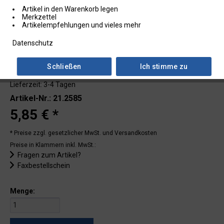
Artikel in den Warenkorb legen
Merkzettel
Artikelempfehlungen und vieles mehr
Datenschutz
Schließen
Ich stimme zu
Lieferzeit: 3-4 Tagen
Artikel-Nr.: 21.2585
5,85 € *
* Preise zzgl. gesetzlicher MwSt.
und Versandkosten
Preise in Klammern inkl. MwSt.:
Fragen zum Artikel?
Faxbestellschein
Menge: