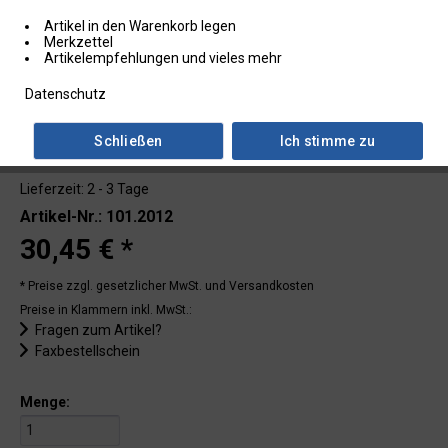
Artikel in den Warenkorb legen
Merkzettel
Artikelempfehlungen und vieles mehr
Datenschutz
Schließen
Ich stimme zu
Lieferzeit: 2 - 3 Tage
Artikel-Nr.: 101.2012
30,45 € *
* Preise zzgl. gesetzlicher MwSt.
und Versandkosten
Preise in Klammern inkl. MwSt.:
Fragen zum Artikel?
Faxbestellschein
Menge: