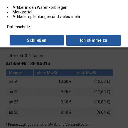
Artikel in den Warenkorb legen
Merkzettel
Artikelempfehlungen und vieles mehr
Datenschutz
Schließen
Ich stimme zu
Lieferzeit: 3-4 Tagen
Artikel-Nr.: 38.A5015
Menge
ohne MwSt.
inkl. MwSt.
bis
9
10,50 €
(12,50 €)
ab
10
9,75 €
(11,60 €)
ab
25
9,10 €
(10,83 €)
ab
50
8,10 €
(9,64 €)
* Preise zzgl. gesetzlicher MwSt.
und Versandkosten