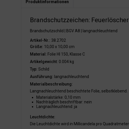
Produktinformationen
Brandschutzzeichen: Feuerlöscher
Brandschutzschild | BGV A8 | langnachleuchtend
Artikel-Nr.:
38.2702
Größe:
10,00 x 10,00 cm
Material:
Folie HI 150, Klasse C
Artikelgewicht:
0.004 kg
Typ:
Schild
Ausführung:
langnachleuchtend
Materialbeschreibung:
Langnachleuchtend beschichtete Folie, selbstklebend.
Materialstärke: 0,10 mm
Nachträglich beschriftbar: nein
Langnachleuchtend: ja
Leuchtdichte:
Die Leuchtdichte wird in Millicandela pro Quadratmet