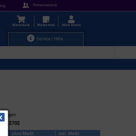
Firmenservice
ung
Warenkorb
Merkzettel
Mein Konto
Service / Hilfe
3-4 Tagen
.: 38.2702
ohne MwSt.
inkl. MwSt.