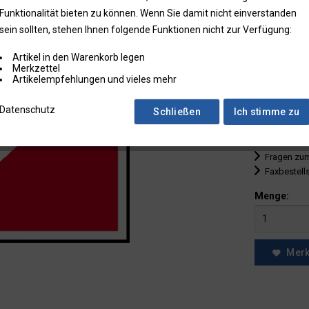
Funktionalität bieten zu können. Wenn Sie damit nicht einverstanden
bis
9
sein sollten, stehen Ihnen folgende Funktionen nicht zur Verfügung:
ab
10
Artikel in den Warenkorb legen
ab
25
Merkzettel
Artikelempfehlungen und vieles mehr
ab
50
Datenschutz
Schließen
Ich stimme zu
* Preise zzgl.
Preise in Klam
Fragen zum
Faxbestell
Menge:
Mer