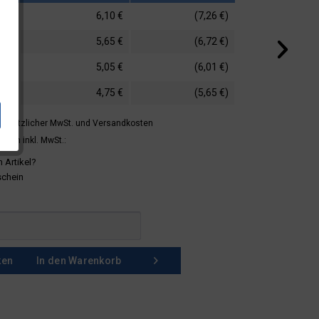
6,10 €
(7,26 €)
5,65 €
(6,72 €)
5,05 €
(6,01 €)
4,75 €
(5,65 €)
 gesetzlicher MwSt.
und Versandkosten
mern inkl. MwSt.:
 Artikel?
schein
ken
In den
Warenkorb