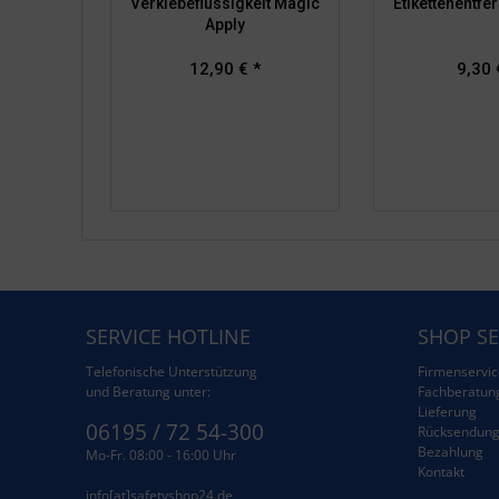
Verklebeflüssigkeit Magic
Etikettenentfe
Apply
12,90 € *
9,30 
SERVICE HOTLINE
SHOP SE
Telefonische Unterstützung
Firmenservic
und Beratung unter:
Fachberatun
Lieferung
06195 / 72 54-300
Rücksendun
Bezahlung
Mo-Fr. 08:00 - 16:00 Uhr
Kontakt
info[at]safetyshop24.de