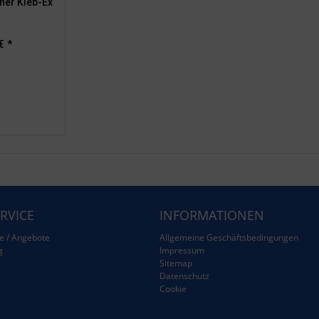
rner Kleb-Ex
€ *
RVICE
INFORMATIONEN
e / Angebote
Allgemeine Geschäftsbedingungen
g
Impressum
Sitemap
g
Datenschutz
Cookie