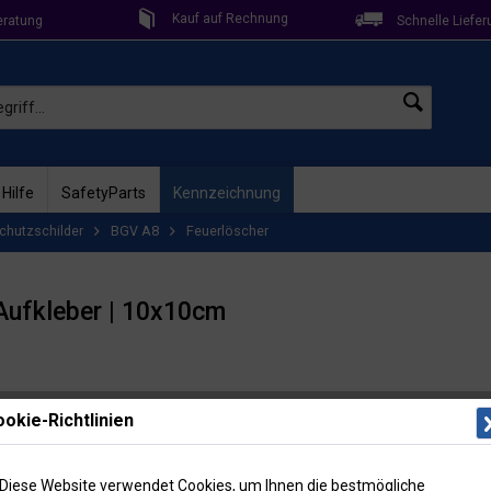
Kauf auf Rechnung
eratung
Schnelle Liefer
 Hilfe
SafetyParts
Kennzeichnung
chutzschilder
BGV A8
Feuerlöscher
 Aufkleber | 10x10cm
Lieferzeit: 
okie-Richtlinien
Artikel-Nr
Menge
Diese Website verwendet Cookies, um Ihnen die bestmögliche