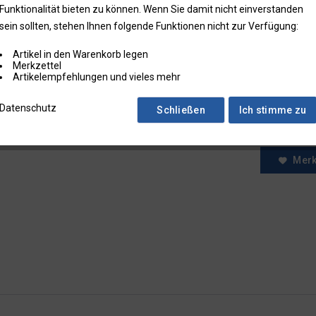
Funktionalität bieten zu können. Wenn Sie damit nicht einverstanden
* Preise zzgl.
sein sollten, stehen Ihnen folgende Funktionen nicht zur Verfügung:
Preise in Klam
Artikel in den Warenkorb legen
Fragen zum
Merkzettel
Artikelempfehlungen und vieles mehr
Faxbestell
Menge:
Datenschutz
Schließen
Ich stimme zu
Mer