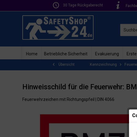
30 Tage Rückgaberecht
Fachb
Home
Betriebliche Sicherheit
Evakuierung
Erste
Kennzeichnung
Feuerw
Übersicht
Hinweisschild für die Feuerwehr: BM
Feuerwehrzeichen mit Richtungspfeil | DIN 4066
Co