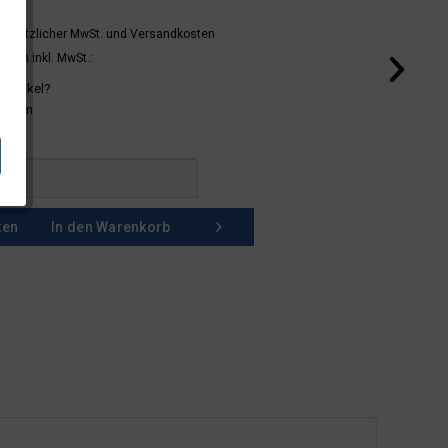
 gesetzlicher MwSt.
und Versandkosten
mern inkl. MwSt.:
 Artikel?
schein
ken
In den
Warenkorb