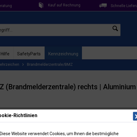
Kauf auf Rechnung
eratung
Schnelle Liefer
 Hilfe
SafetyParts
Kennzeichnung
ehrzeichen
Brandmelderzentrale/BMZ
Z (Brandmelderzentrale) rechts | Aluminium
okie-Richtlinien
Lieferzeit: 
Artikel-Nr
8,55
Diese Website verwendet Cookies, um Ihnen die bestmögliche