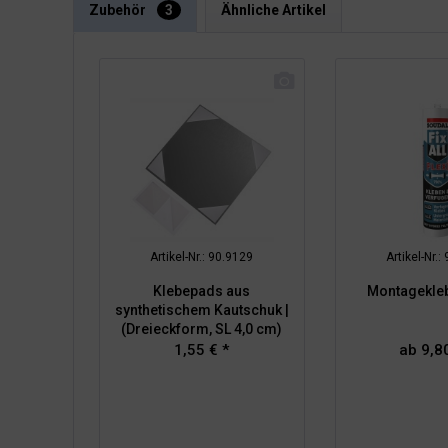
Zubehör
3
Ähnliche Artikel
Artikel-Nr.: 90.9129
Artikel-Nr.:
Klebepads aus
Montageklebe
synthetischem Kautschuk |
(Dreieckform, SL 4,0 cm)
1,55 € *
ab 9,80