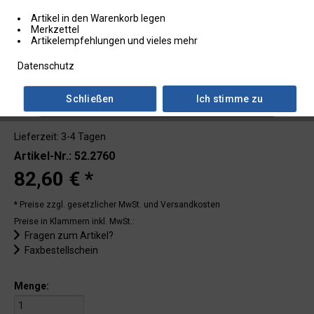
Artikel in den Warenkorb legen
Merkzettel
Artikelempfehlungen und vieles mehr
Datenschutz
Schließen
Ich stimme zu
Lieferzeit: 3-4 Tagen
Artikel-Nr.: 52.2760
82,60 € *
* Preise zzgl. gesetzlicher MwSt.
und Versandkosten
Preise in Klammern inkl. MwSt.:
Fragen zum Artikel?
Faxbestellschein
Menge: