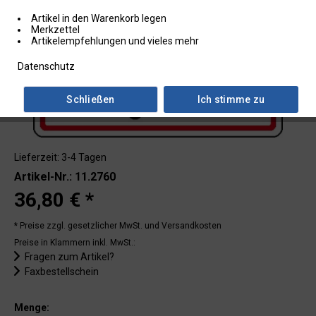
Artikel in den Warenkorb legen
Merkzettel
Artikelempfehlungen und vieles mehr
Datenschutz
Schließen
Ich stimme zu
Lieferzeit: 3-4 Tagen
Artikel-Nr.: 11.2760
36,80 € *
* Preise zzgl. gesetzlicher MwSt.
und Versandkosten
Preise in Klammern inkl. MwSt.:
Fragen zum Artikel?
Faxbestellschein
Menge: