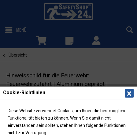
MENÜ
Übersicht
Feuerwehrzufahrt
Hinweisschild für die Feuerwehr:
Feuerwehrzufahrt | Aluminium geprägt |
50x35cm
Cookie-Richtlinien
Feuerwehrzeichen | DIN 4066 | Piktogramm
Diese Website verwendet Cookies, um Ihnen die bestmögliche
Anleiterstelle
Funktionalität bieten zu können. Wenn Sie damit nicht
einverstanden sein sollten, stehen Ihnen folgende Funktionen
nicht zur Verfügung: