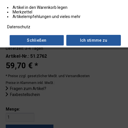
Artikel in den Warenkorb legen
Merkzettel
Artikelempfehlungen und vieles mehr
Datenschutz
Schließen
Ich stimme zu
Lieferzeit: 3-4 Tagen
Artikel-Nr.: 51.2762
59,70 € *
* Preise zzgl. gesetzlicher MwSt.
und Versandkosten
Preise in Klammern inkl. MwSt.:
Fragen zum Artikel?
Faxbestellschein
Menge: