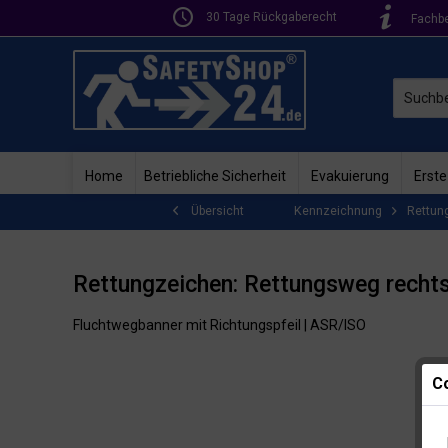
30 Tage Rückgaberecht
Fachb
Home
Betriebliche Sicherheit
Evakuierung
Erste
Kennzeichnung
Rettun
Übersicht
Rettungzeichen: Rettungsweg recht
Fluchtwegbanner mit Richtungspfeil | ASR/ISO
Co