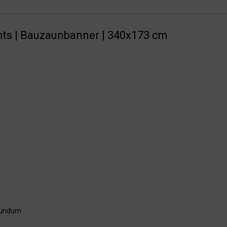
ts | Bauzaunbanner | 340x173 cm
2
rundum