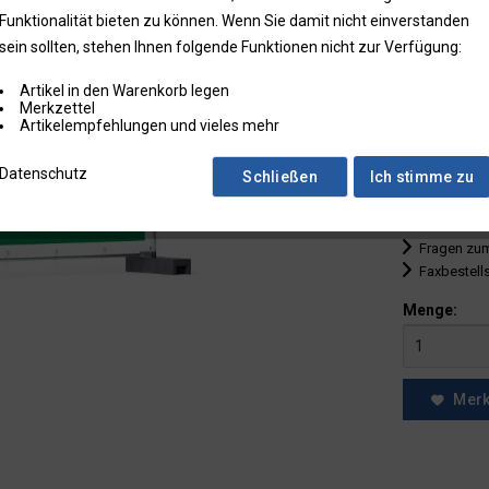
Funktionalität bieten zu können. Wenn Sie damit nicht einverstanden
bis
1
sein sollten, stehen Ihnen folgende Funktionen nicht zur Verfügung:
ab
2
Artikel in den Warenkorb legen
ab
5
Merkzettel
Artikelempfehlungen und vieles mehr
ab
10
Datenschutz
Schließen
Ich stimme zu
* Preise zzgl.
Preise in Klam
Fragen zum
Faxbestell
Menge:
Mer