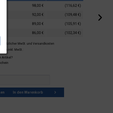
98,00 €
(116,62 €)
92,00 €
(109,48 €)
89,00 €
(105,91 €)
86,00 €
(102,34 €)
 gesetzlicher MwSt.
und Versandkosten
mern inkl. MwSt.:
 Artikel?
schein
ken
In den
Warenkorb