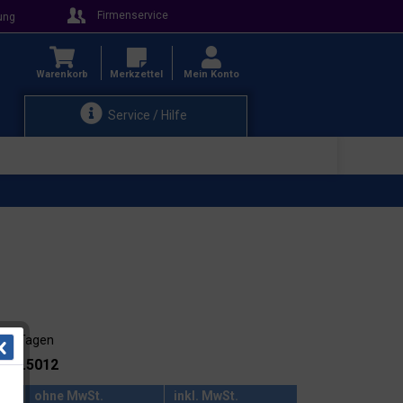
Firmenservice
ung
Warenkorb
Merkzettel
Mein Konto
Service / Hilfe
8-10 Tagen
.: 91.5012
ohne MwSt.
inkl. MwSt.