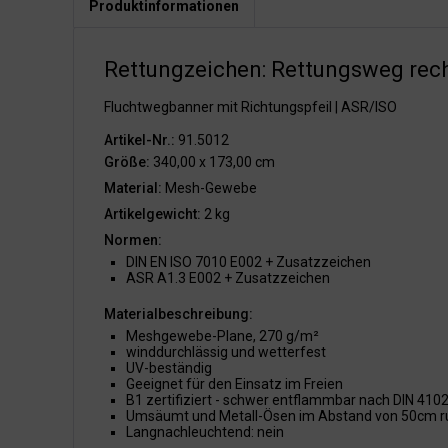
Produktinformationen
Rettungzeichen: Rettungsweg rech
Fluchtwegbanner mit Richtungspfeil | ASR/ISO
Artikel-Nr.:
91.5012
Größe:
340,00 x 173,00 cm
Material:
Mesh-Gewebe
Artikelgewicht:
2 kg
Normen:
DIN EN ISO 7010 E002 + Zusatzzeichen
ASR A1.3 E002 + Zusatzzeichen
Materialbeschreibung:
Meshgewebe-Plane, 270 g/m²
winddurchlässig und wetterfest
UV-beständig
Geeignet für den Einsatz im Freien
B1 zertifiziert - schwer entflammbar nach DIN 410
Umsäumt und Metall-Ösen im Abstand von 50cm 
Langnachleuchtend: nein