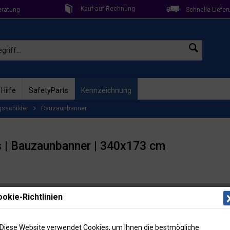
Kauf auf Rechnung
eratung
Schnelle Liefer
 Hilfe
SafetyParts
Kennzeichnung
gsschilder
Bauzaunbanner
s | Bauzaunbanner | 340x173 cm
Lieferzeit: 
okie-Richtlinien
Artikel-Nr
Menge
Diese Website verwendet Cookies, um Ihnen die bestmögliche