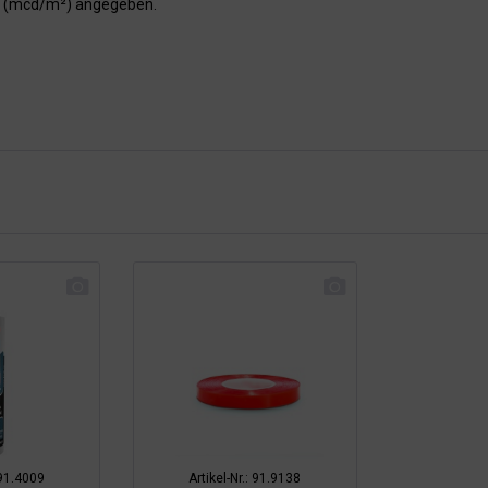
er (mcd/m²) angegeben.
 91.4009
Artikel-Nr.: 91.9138