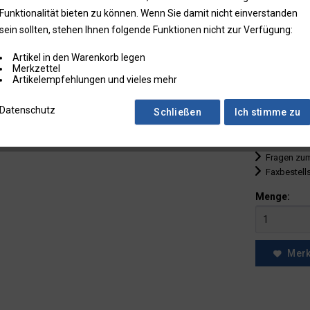
Funktionalität bieten zu können. Wenn Sie damit nicht einverstanden
bis
9
sein sollten, stehen Ihnen folgende Funktionen nicht zur Verfügung:
ab
10
Artikel in den Warenkorb legen
ab
25
Merkzettel
Artikelempfehlungen und vieles mehr
ab
50
Datenschutz
Schließen
Ich stimme zu
* Preise zzgl.
Preise in Klam
Fragen zum
Faxbestell
Menge:
Mer