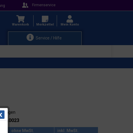
Firmenservice
ung
Warenkorb
Merkzettel
Mein Konto
Service / Hilfe
3-4 Tagen
.: 15.0023
ohne MwSt.
inkl. MwSt.