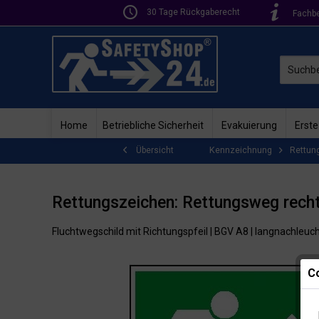
30 Tage Rückgaberecht
Fachb
Home
Betriebliche Sicherheit
Evakuierung
Erste
Kennzeichnung
Rettun
Übersicht
Rettungszeichen: Rettungsweg rech
Fluchtwegschild mit Richtungspfeil | BGV A8 | langnachleuc
Co