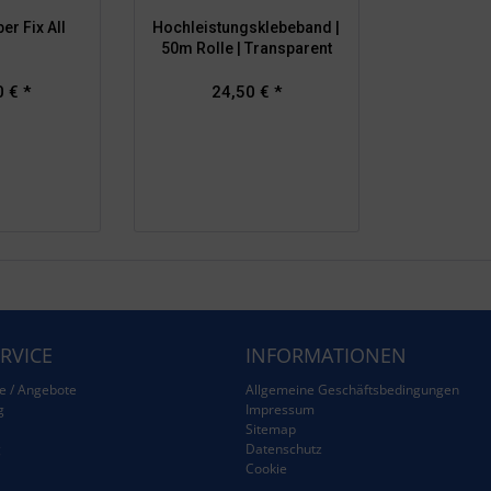
r Fix All
Hochleistungsklebeband |
50m Rolle | Transparent
 € *
24,50 € *
RVICE
INFORMATIONEN
e / Angebote
Allgemeine Geschäftsbedingungen
g
Impressum
Sitemap
g
Datenschutz
Cookie