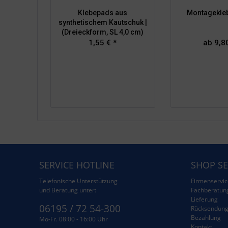
Klebepads aus
Montageklebe
synthetischem Kautschuk |
(Dreieckform, SL 4,0 cm)
1,55 € *
ab 9,80
SERVICE HOTLINE
SHOP SE
Telefonische Unterstützung
Firmenservic
und Beratung unter:
Fachberatun
Lieferung
06195 / 72 54-300
Rücksendun
Bezahlung
Mo-Fr. 08:00 - 16:00 Uhr
Kontakt