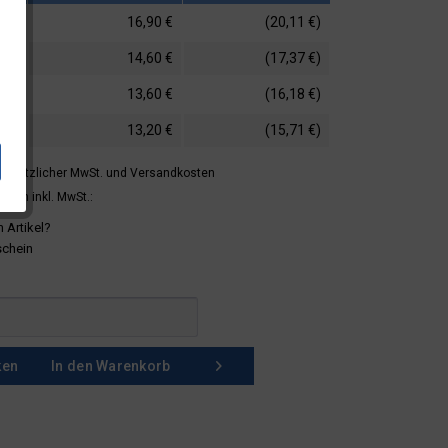
16,90 €
(20,11 €)
14,60 €
(17,37 €)
13,60 €
(16,18 €)
13,20 €
(15,71 €)
 gesetzlicher MwSt.
und Versandkosten
mern inkl. MwSt.:
 Artikel?
schein
ken
In den
Warenkorb