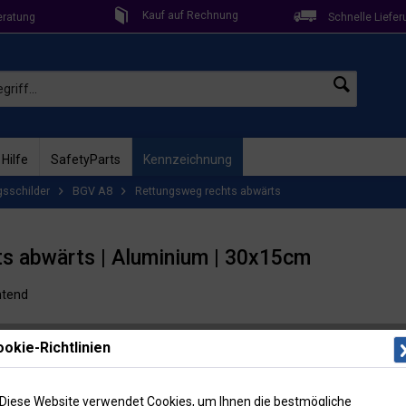
Kauf auf Rechnung
eratung
Schnelle Liefer
 Hilfe
SafetyParts
Kennzeichnung
gsschilder
BGV A8
Rettungsweg rechts abwärts
ts abwärts | Aluminium | 30x15cm
htend
Lieferzeit: 
okie-Richtlinien
Artikel-Nr
Menge
Diese Website verwendet Cookies, um Ihnen die bestmögliche