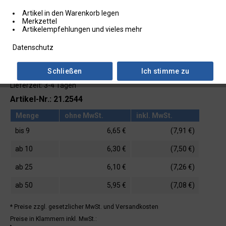
Artikel in den Warenkorb legen
Merkzettel
Artikelempfehlungen und vieles mehr
Datenschutz
Schließen
Ich stimme zu
Lieferzeit: 3-4 Tagen
Artikel-Nr.: 21.2544
Menge
ohne MwSt.
inkl. MwSt.
bis
9
6,65 €
(7,91 €)
ab
10
6,30 €
(7,50 €)
ab
25
6,10 €
(7,26 €)
ab
50
5,95 €
(7,08 €)
* Preise zzgl. gesetzlicher MwSt.
und Versandkosten
Preise in Klammern inkl. MwSt.: