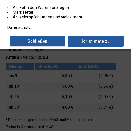
Artikel in den Warenkorb legen
Merkzettel
Artikelempfehlungen und vieles mehr
Datenschutz
Schließen
Ich stimme zu
Lieferzeit: 3-4 Tagen
Artikel-Nr.: 21.2550
Menge
ohne MwSt.
inkl. MwSt.
bis
9
5,85 €
(6,96 €)
ab
10
5,60 €
(6,66 €)
ab
25
5,10 €
(6,07 €)
ab
50
4,80 €
(5,71 €)
* Preise zzgl. gesetzlicher MwSt.
und Versandkosten
Preise in Klammern inkl. MwSt.: