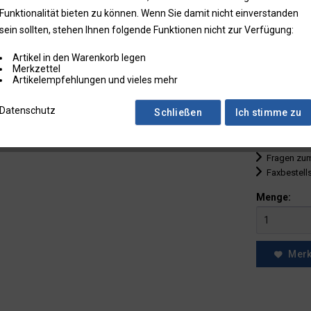
Funktionalität bieten zu können. Wenn Sie damit nicht einverstanden
bis
9
sein sollten, stehen Ihnen folgende Funktionen nicht zur Verfügung:
ab
10
Artikel in den Warenkorb legen
ab
25
Merkzettel
Artikelempfehlungen und vieles mehr
ab
50
Datenschutz
Schließen
Ich stimme zu
* Preise zzgl.
Preise in Klam
Fragen zum
Faxbestell
Menge:
Mer