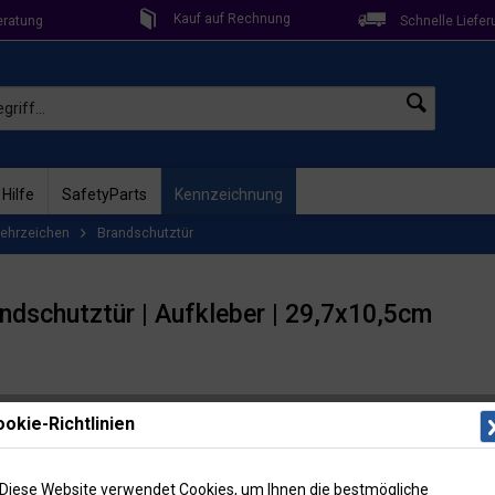
Kauf auf Rechnung
eratung
Schnelle Liefer
 Hilfe
SafetyParts
Kennzeichnung
ehrzeichen
Brandschutztür
andschutztür | Aufkleber | 29,7x10,5cm
Lieferzeit: 
okie-Richtlinien
Artikel-Nr
Menge
Diese Website verwendet Cookies, um Ihnen die bestmögliche