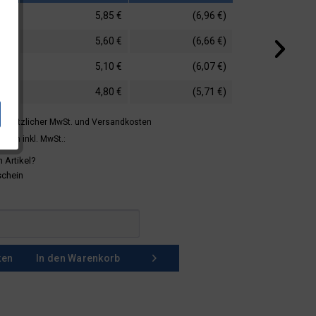
5,85 €
(6,96 €)
5,60 €
(6,66 €)
5,10 €
(6,07 €)
4,80 €
(5,71 €)
 gesetzlicher MwSt.
und Versandkosten
mern inkl. MwSt.:
 Artikel?
schein
ken
In den
Warenkorb