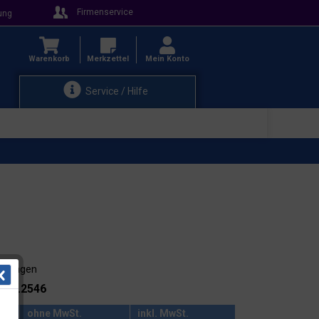
Firmenservice
ung
Warenkorb
Merkzettel
Mein Konto
Service / Hilfe
3-4 Tagen
.: 21.2546
ohne MwSt.
inkl. MwSt.