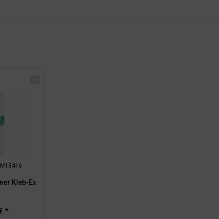
: RM13416
rner Kleb-Ex
€ *