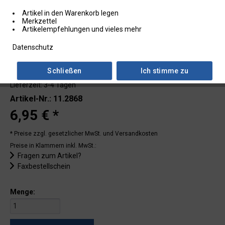
Artikel in den Warenkorb legen
Merkzettel
Artikelempfehlungen und vieles mehr
Datenschutz
Schließen
Ich stimme zu
Lieferzeit: 3-4 Tagen
Artikel-Nr.: 11.2868
6,95 € *
* Preise zzgl. gesetzlicher MwSt.
und Versandkosten
Preise in Klammern inkl. MwSt.:
Fragen zum Artikel?
Faxbestellschein
Menge: