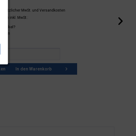
 gesetzlicher MwSt.
und Versandkosten
mern inkl. MwSt.:
 Artikel?
schein
ken
In den
Warenkorb