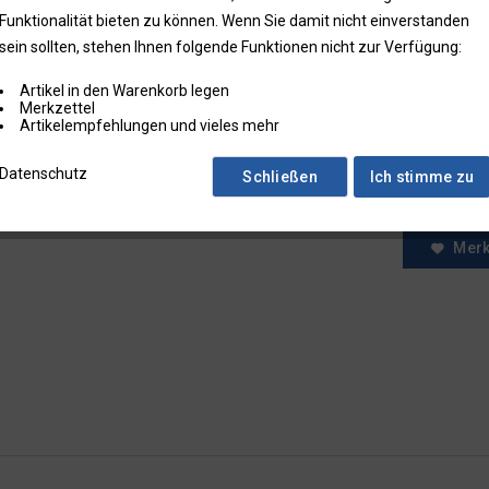
Funktionalität bieten zu können. Wenn Sie damit nicht einverstanden
* Preise zzgl.
sein sollten, stehen Ihnen folgende Funktionen nicht zur Verfügung:
Preise in Klam
Artikel in den Warenkorb legen
Fragen zum
Merkzettel
Faxbestell
Artikelempfehlungen und vieles mehr
Menge:
Datenschutz
Schließen
Ich stimme zu
Mer