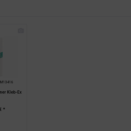
: RM13416
rner Kleb-Ex
€ *