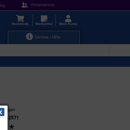
Firmenservice
ung
Warenkorb
Merkzettel
Mein Konto
Service / Hilfe
3-4 Tagen
.: 21.2571
 € *