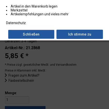
Artikel in den Warenkorb legen
Merkzettel
Artikelempfehlungen und vieles mehr
Datenschutz
Schließen
Ich stimme zu
Lieferzeit: 3-4 Tagen
Artikel-Nr.: 21.2868
5,85 € *
* Preise zzgl. gesetzlicher MwSt.
und Versandkosten
Preise in Klammern inkl. MwSt.:
Fragen zum Artikel?
Faxbestellschein
Menge: