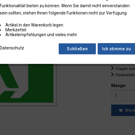
Funktionalität bieten zu können. Wenn Sie damit nicht einverstanden
bis
9
sein sollten, stehen Ihnen folgende Funktionen nicht zur Verfügung:
ab
10
Artikel in den Warenkorb legen
ab
25
Merkzettel
Artikelempfehlungen und vieles mehr
ab
50
Datenschutz
Schließen
Ich stimme zu
* Preise zzgl.
Preise in Klam
Fragen zum
Faxbestell
Menge:
Mer