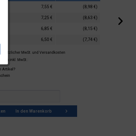
7,55 €
(8,98 €)
7,25 €
(8,63 €)
6,85 €
(8,15 €)
6,50 €
(7,74 €)
 gesetzlicher MwSt.
und Versandkosten
mern inkl. MwSt.:
 Artikel?
schein
ken
In den
Warenkorb