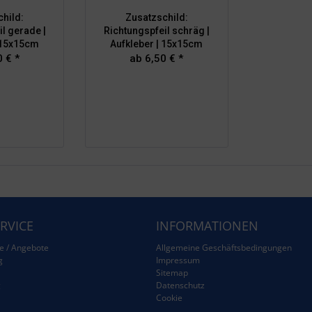
hild:
Zusatzschild:
l gerade |
Richtungspfeil schräg |
 15x15cm
Aufkleber | 15x15cm
 € *
ab 6,50 € *
RVICE
INFORMATIONEN
e / Angebote
Allgemeine Geschäftsbedingungen
g
Impressum
Sitemap
g
Datenschutz
Cookie