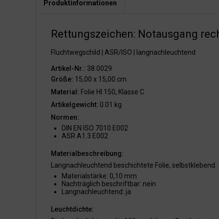
Produktinformationen
Rettungszeichen: Notausgang rech
Fluchtwegschild | ASR/ISO | langnachleuchtend
Artikel-Nr.:
38.0029
Größe:
15,00 x 15,00 cm
Material:
Folie HI 150, Klasse C
Artikelgewicht:
0.01 kg
Normen:
DIN EN ISO 7010 E002
ASR A1.3 E002
Materialbeschreibung:
Langnachleuchtend beschichtete Folie, selbstklebend.
Materialstärke: 0,10 mm
Nachträglich beschriftbar: nein
Langnachleuchtend: ja
Leuchtdichte: