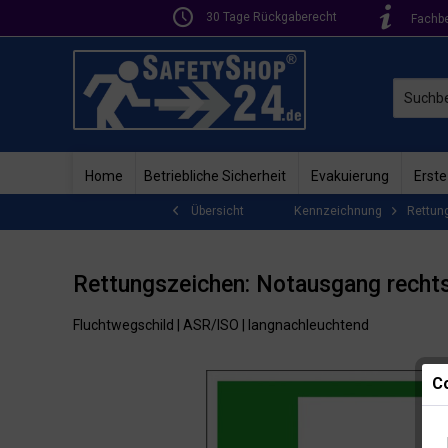
30 Tage Rückgaberecht
Fachb
Home
Betriebliche Sicherheit
Evakuierung
Erste
Kennzeichnung
Rettun
Übersicht
Rettungszeichen: Notausgang rechts
Fluchtwegschild | ASR/ISO | langnachleuchtend
Co