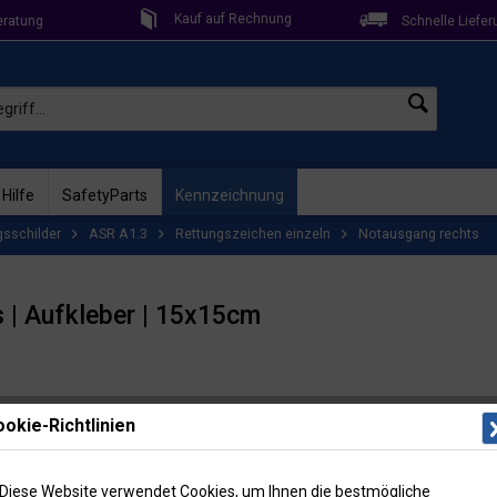
Kauf auf Rechnung
eratung
Schnelle Liefer
 Hilfe
SafetyParts
Kennzeichnung
gsschilder
ASR A1.3
Rettungszeichen einzeln
Notausgang rechts
 | Aufkleber | 15x15cm
Lieferzeit: 
okie-Richtlinien
Artikel-Nr
Menge
Diese Website verwendet Cookies, um Ihnen die bestmögliche