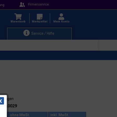
Firmenservice
ung
Warenkorb
Merkzettel
Mein Konto
Service / Hilfe
3-4 Tagen
.: 38.0029
ohne MwSt.
inkl. MwSt.