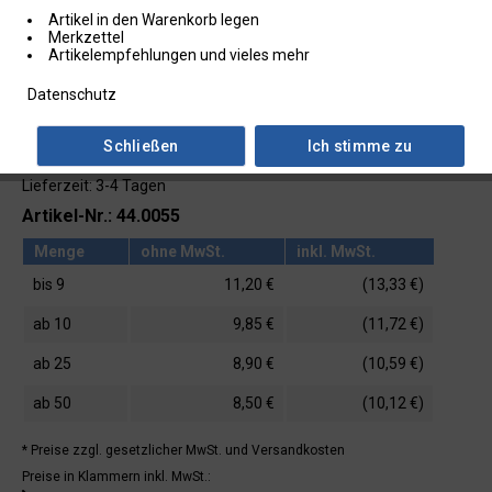
Artikel in den Warenkorb legen
Merkzettel
Artikelempfehlungen und vieles mehr
Datenschutz
Schließen
Ich stimme zu
Lieferzeit: 3-4 Tagen
Artikel-Nr.: 44.0055
Menge
ohne MwSt.
inkl. MwSt.
bis
9
11,20 €
(13,33 €)
ab
10
9,85 €
(11,72 €)
ab
25
8,90 €
(10,59 €)
ab
50
8,50 €
(10,12 €)
* Preise zzgl. gesetzlicher MwSt.
und Versandkosten
Preise in Klammern inkl. MwSt.: