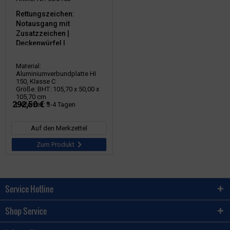
Rettungszeichen:
Notausgang mit
Zusatzzeichen |
Deckenwürfel |
105,7x50cm
Material:
Aluminiumverbundplatte HI
150, Klasse C
Größe: BHT: 105,70 x 50,00 x
105,70 cm
292,50 € *
Lieferzeit: 3-4 Tagen
Auf den Merkzettel
Zum Produkt
Service Hotline
Shop Service