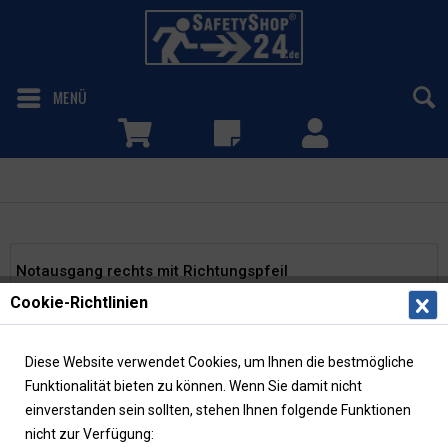
MENÜ
Notausgang rechts geradeaus/aufwärts
Notausgang rechts mit Richtungspfeil
Cookie-Richtlinien
geradeaus/aufwärts
Langnachleuchtende Fluchtwegschilder mit Lichtkante und
Diese Website verwendet Cookies, um Ihnen die bestmögliche
Piktogram "Notausgang rechts" mit Zusatzzeichen
Funktionalität bieten zu können. Wenn Sie damit nicht
Richtungspfeil geraudeaus bzw. aufwärts in verschiedenen
einverstanden sein sollten, stehen Ihnen folgende Funktionen
Materialien und Größen...
mehr erfahren »
nicht zur Verfügung: