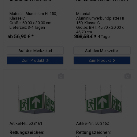
Aluminium | 60x30cm
Deckenwürfel | 45,7x20cm
Material: Aluminium HI 150,
Material:
Klasse C
Aluminiumverbundplatte HI
Größe: 60,00 x 30,00 cm
150, Klasse C
Lieferzeit: 3-4 Tagen
Größe: BHT: 45,70 x 20,00 x
45,70 cm
ab 56,90 € *
208,50 € *
Lieferzeit: 3-4 Tagen
Auf den Merkzettel
Auf den Merkzettel
Zum Produkt
Zum Produkt
Artikel-Nr.: 50.3161
Artikel-Nr.: 50.3162
Rettungszeichen:
Rettungszeichen: