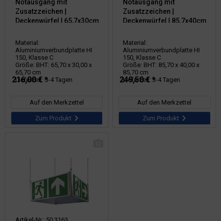
Notausgang mit
Notausgang mit
Zusatzzeichen |
Zusatzzeichen |
Deckenwürfel | 65,7x30cm
Deckenwürfel | 85,7x40cm
Material:
Material:
Aluminiumverbundplatte HI
Aluminiumverbundplatte HI
150, Klasse C
150, Klasse C
Größe: BHT: 65,70 x 30,00 x
Größe: BHT: 85,70 x 40,00 x
65,70 cm
85,70 cm
216,00 € *
249,50 € *
Lieferzeit: 3-4 Tagen
Lieferzeit: 3-4 Tagen
Auf den Merkzettel
Auf den Merkzettel
Zum Produkt
Zum Produkt
Artikel-Nr.: 50.3163